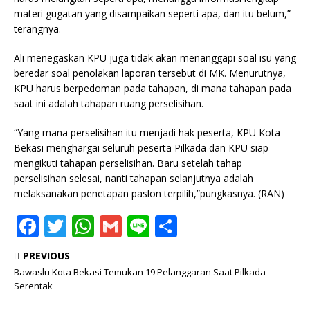
materi gugatan yang disampaikan seperti apa, dan itu belum,”
terangnya.
Ali menegaskan KPU juga tidak akan menanggapi soal isu yang
beredar soal penolakan laporan tersebut di MK. Menurutnya,
KPU harus berpedoman pada tahapan, di mana tahapan pada
saat ini adalah tahapan ruang perselisihan.
“Yang mana perselisihan itu menjadi hak peserta, KPU Kota
Bekasi menghargai seluruh peserta Pilkada dan KPU siap
mengikuti tahapan perselisihan. Baru setelah tahap
perselisihan selesai, nanti tahapan selanjutnya adalah
melaksanakan penetapan paslon terpilih,”pungkasnya. (RAN)
F
T
W
G
Li
S
a
w
h
m
n
h
PREVIOUS
c
it
at
ai
e
ar
Bawaslu Kota Bekasi Temukan 19 Pelanggaran Saat Pilkada
e
te
s
l
e
Serentak