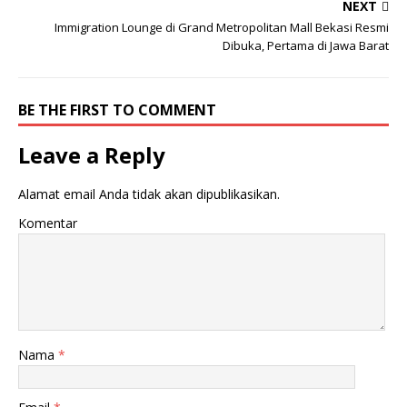
b
r
A
NEXT
o
p
Immigration Lounge di Grand Metropolitan Mall Bekasi Resmi
Dibuka, Pertama di Jawa Barat
o
p
k
BE THE FIRST TO COMMENT
Leave a Reply
Alamat email Anda tidak akan dipublikasikan.
Komentar
Nama
*