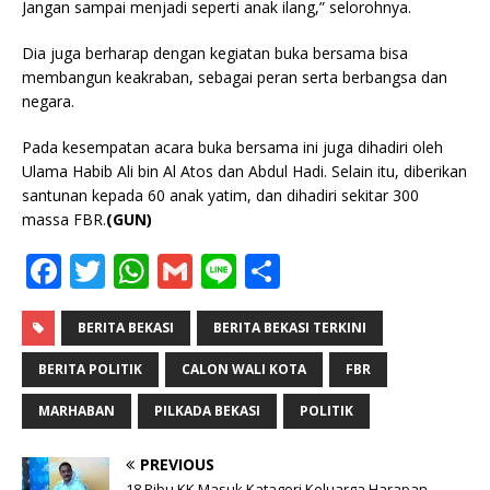
Jangan sampai menjadi seperti anak ilang,” selorohnya.
Dia juga berharap dengan kegiatan buka bersama bisa
membangun keakraban, sebagai peran serta berbangsa dan
negara.
Pada kesempatan acara buka bersama ini juga dihadiri oleh
Ulama Habib Ali bin Al Atos dan Abdul Hadi. Selain itu, diberikan
santunan kepada 60 anak yatim, dan dihadiri sekitar 300
massa FBR.
(GUN)
F
T
W
G
Li
S
a
w
h
m
n
h
c
it
at
ai
e
ar
BERITA BEKASI
BERITA BEKASI TERKINI
e
te
s
l
e
BERITA POLITIK
CALON WALI KOTA
FBR
b
r
A
MARHABAN
PILKADA BEKASI
POLITIK
o
p
PREVIOUS
o
p
18 Ribu KK Masuk Katagori Keluarga Harapan