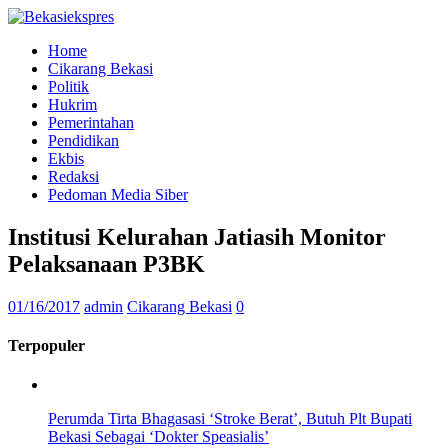
Home
Cikarang Bekasi
Politik
Hukrim
Pemerintahan
Pendidikan
Ekbis
Redaksi
Pedoman Media Siber
Institusi Kelurahan Jatiasih Monitor
Pelaksanaan P3BK
01/16/2017
admin
Cikarang Bekasi
0
Terpopuler
Perumda Tirta Bhagasasi ‘Stroke Berat’, Butuh Plt Bupati
Bekasi Sebagai ‘Dokter Speasialis’