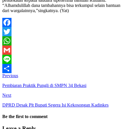
pendekatan kepada saudara sipenerima bantuan Rutilahu.
“Alhamdulillah dana tambahannya bisa terkumpul selain bantuan
dari wargalainnya,”singkatnya. (Yat)
Facebook
Twitter
WhatsApp
Gmail
Line
Previous
Share
Pembiaran Praktik Pungli di SMPN 34 Bekasi
Next
DPRD Desak Plt Bupati Segera Isi Kekosongan Kadinkes
Be the first to comment
Leave a Reply