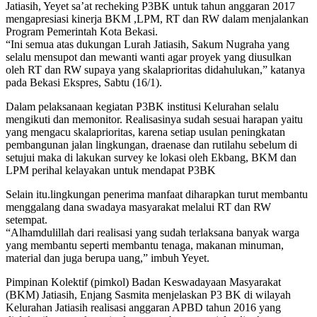
Jatiasih, Yeyet sa’at recheking P3BK untuk tahun anggaran 2017
mengapresiasi kinerja BKM ,LPM, RT dan RW dalam menjalankan
Program Pemerintah Kota Bekasi.
“Ini semua atas dukungan Lurah Jatiasih, Sakum Nugraha yang
selalu mensupot dan mewanti wanti agar proyek yang diusulkan
oleh RT dan RW supaya yang skalaprioritas didahulukan,” katanya
pada Bekasi Ekspres, Sabtu (16/1).
Dalam pelaksanaan kegiatan P3BK institusi Kelurahan selalu
mengikuti dan memonitor. Realisasinya sudah sesuai harapan yaitu
yang mengacu skalaprioritas, karena setiap usulan peningkatan
pembangunan jalan lingkungan, draenase dan rutilahu sebelum di
setujui maka di lakukan survey ke lokasi oleh Ekbang, BKM dan
LPM perihal kelayakan untuk mendapat P3BK
Selain itu.lingkungan penerima manfaat diharapkan turut membantu
menggalang dana swadaya masyarakat melalui RT dan RW
setempat.
“Alhamdulillah dari realisasi yang sudah terlaksana banyak warga
yang membantu seperti membantu tenaga, makanan minuman,
material dan juga berupa uang,” imbuh Yeyet.
Pimpinan Kolektif (pimkol) Badan Keswadayaan Masyarakat
(BKM) Jatiasih, Enjang Sasmita menjelaskan P3 BK di wilayah
Kelurahan Jatiasih realisasi anggaran APBD tahun 2016 yang