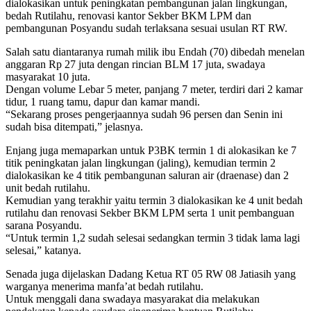
dialokasikan untuk peningkatan pembangunan jalan lingkungan,
bedah Rutilahu, renovasi kantor Sekber BKM LPM dan
pembangunan Posyandu sudah terlaksana sesuai usulan RT RW.
Salah satu diantaranya rumah milik ibu Endah (70) dibedah menelan
anggaran Rp 27 juta dengan rincian BLM 17 juta, swadaya
masyarakat 10 juta.
Dengan volume Lebar 5 meter, panjang 7 meter, terdiri dari 2 kamar
tidur, 1 ruang tamu, dapur dan kamar mandi.
“Sekarang proses pengerjaannya sudah 96 persen dan Senin ini
sudah bisa ditempati,” jelasnya.
Enjang juga memaparkan untuk P3BK termin 1 di alokasikan ke 7
titik peningkatan jalan lingkungan (jaling), kemudian termin 2
dialokasikan ke 4 titik pembangunan saluran air (draenase) dan 2
unit bedah rutilahu.
Kemudian yang terakhir yaitu termin 3 dialokasikan ke 4 unit bedah
rutilahu dan renovasi Sekber BKM LPM serta 1 unit pembanguan
sarana Posyandu.
“Untuk termin 1,2 sudah selesai sedangkan termin 3 tidak lama lagi
selesai,” katanya.
Senada juga dijelaskan Dadang Ketua RT 05 RW 08 Jatiasih yang
warganya menerima manfa’at bedah rutilahu.
Untuk menggali dana swadaya masyarakat dia melakukan