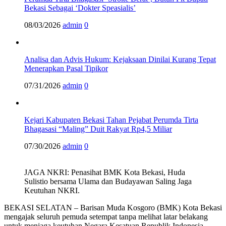
Bekasi Sebagai ‘Dokter Speasialis’
08/03/2026
admin
0
Analisa dan Advis Hukum: Kejaksaan Dinilai Kurang Tepat
Menerapkan Pasal Tipikor
07/31/2026
admin
0
Kejari Kabupaten Bekasi Tahan Pejabat Perumda Tirta
Bhagasasi “Maling” Duit Rakyat Rp4,5 Miliar
07/30/2026
admin
0
JAGA NKRI: Penasihat BMK Kota Bekasi, Huda
Sulistio bersama Ulama dan Budayawan Saling Jaga
Keutuhan NKRI.
BEKASI SELATAN – Barisan Muda Kosgoro (BMK) Kota Bekasi
mengajak seluruh pemuda setempat tanpa melihat latar belakang
untuk menjaga keutuhan Negara Kesatuan Republik Indonesia.