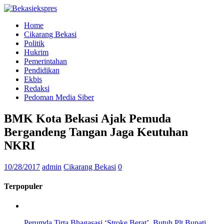
Home
Cikarang Bekasi
Politik
Hukrim
Pemerintahan
Pendidikan
Ekbis
Redaksi
Pedoman Media Siber
BMK Kota Bekasi Ajak Pemuda
Bergandeng Tangan Jaga Keutuhan
NKRI
10/28/2017
admin
Cikarang Bekasi
0
Terpopuler
Perumda Tirta Bhagasasi ‘Stroke Berat’, Butuh Plt Bupati