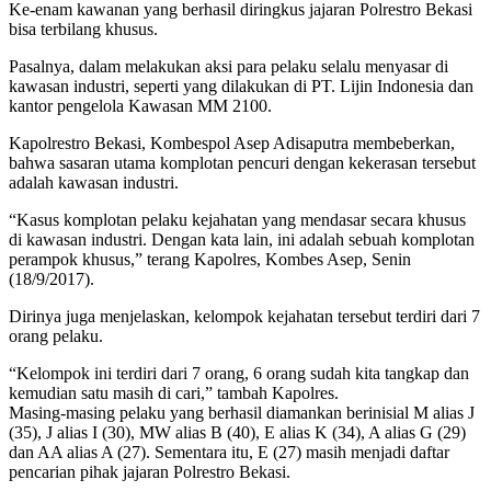
Ke-enam kawanan yang berhasil diringkus jajaran Polrestro Bekasi
bisa terbilang khusus.
Pasalnya, dalam melakukan aksi para pelaku selalu menyasar di
kawasan industri, seperti yang dilakukan di PT. Lijin Indonesia dan
kantor pengelola Kawasan MM 2100.
Kapolrestro Bekasi, Kombespol Asep Adisaputra membeberkan,
bahwa sasaran utama komplotan pencuri dengan kekerasan tersebut
adalah kawasan industri.
“Kasus komplotan pelaku kejahatan yang mendasar secara khusus
di kawasan industri. Dengan kata lain, ini adalah sebuah komplotan
perampok khusus,” terang Kapolres, Kombes Asep, Senin
(18/9/2017).
Dirinya juga menjelaskan, kelompok kejahatan tersebut terdiri dari 7
orang pelaku.
“Kelompok ini terdiri dari 7 orang, 6 orang sudah kita tangkap dan
kemudian satu masih di cari,” tambah Kapolres.
Masing-masing pelaku yang berhasil diamankan berinisial M alias J
(35), J alias I (30), MW alias B (40), E alias K (34), A alias G (29)
dan AA alias A (27). Sementara itu, E (27) masih menjadi daftar
pencarian pihak jajaran Polrestro Bekasi.