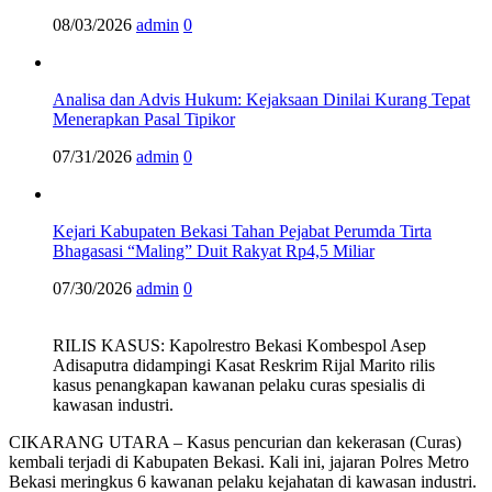
08/03/2026
admin
0
Analisa dan Advis Hukum: Kejaksaan Dinilai Kurang Tepat
Menerapkan Pasal Tipikor
07/31/2026
admin
0
Kejari Kabupaten Bekasi Tahan Pejabat Perumda Tirta
Bhagasasi “Maling” Duit Rakyat Rp4,5 Miliar
07/30/2026
admin
0
RILIS KASUS: Kapolrestro Bekasi Kombespol Asep
Adisaputra didampingi Kasat Reskrim Rijal Marito rilis
kasus penangkapan kawanan pelaku curas spesialis di
kawasan industri.
CIKARANG UTARA – Kasus pencurian dan kekerasan (Curas)
kembali terjadi di Kabupaten Bekasi. Kali ini, jajaran Polres Metro
Bekasi meringkus 6 kawanan pelaku kejahatan di kawasan industri.