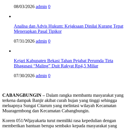
08/03/2026
admin
0
Analisa dan Advis Hukum: Kejaksaan Dinilai Kurang Tepat
Menerapkan Pasal Tipikor
07/31/2026
admin
0
Kejari Kabupaten Bekasi Tahan Pejabat Perumda Tirta
Bhagasasi “Maling” Duit Rakyat Rp4,5 Miliar
07/30/2026
admin
0
CABANGBUNGIN –
Dalam rangka membantu masyarakat yang
terkena dampak Banjir akibat curah hujan yang tinggi sehingga
meluapnya Sungai Citarum yang melintasi wilayah Kecamatan
Muaragembong dan Kecamatan Cabangbungin.
Korem 051/Wijayakarta turut memiliki rasa kepedulian dengan
memberikan bantuan berupa sembako kepada masyarakat yang