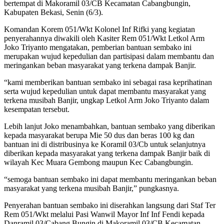
bertempat di Makoramil 03/CB Kecamatan Cabangbungin,
Kabupaten Bekasi, Senin (6/3).
Komandan Korem 051/Wkt Kolonel Inf Rifki yang kegiatan
penyerahannya diwakili oleh Kasiter Rem 051/Wkt Letkol Arm
Joko Triyanto mengatakan, pemberian bantuan sembako ini
merupakan wujud kepedulian dan partisipasi dalam membantu dan
meringankan beban masyarakat yang terkena dampak Banjir.
“kami memberikan bantuan sembako ini sebagai rasa keprihatinan
serta wujud kepedulian untuk dapat membantu masyarakat yang
terkena musibah Banjir, ungkap Letkol Arm Joko Triyanto dalam
kesempatan tersebut.
Lebih lanjut Joko menambahkan, bantuan sembako yang diberikan
kepada masyarakat berupa Mie 50 dus dan beras 100 kg dan
bantuan ini di distribusinya ke Koramil 03/Cb untuk selanjutnya
diberikan kepada masyarakat yang terkena dampak Banjir baik di
wilayah Kec Muara Gembong maupun Kec Cabangbungin.
“semoga bantuan sembako ini dapat membantu meringankan beban
masyarakat yang terkena musibah Banjir,” pungkasnya.
Penyerahan bantuan sembako ini diserahkan langsung dari Staf Ter
Rem 051/Wkt melalui Pasi Wanwil Mayor Inf Inf Fendi kepada
Danramil 03/Cabang Bungin di Makoramil 03/CB Kecamatan